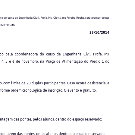
 do curso de Engenharia Civil, Profa. Ms. Christiane Pereira Rocha, será promovido nos
o UNIFOR-MG.
23/10/2014
o pela coordenadora do curso de Engenharia Civil, Profa. Ms.
as 4, 5 e 6 de novembro, na Praça de Alimentação do Prédio 1 do
, com limite de 20 duplas participantes. Caso ocorra desistência, a
forme ordem cronológica de inscrição. O evento é gratuito.
montagem das pontes, pelos alunos, dentro do espaço reservado;
: montagem das pontes, pelos alunos, dentro do espaço reservado;