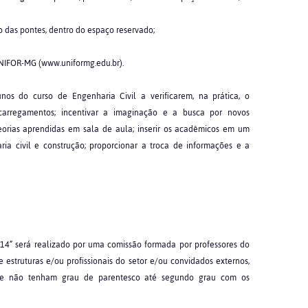
o das pontes, dentro do espaço reservado;
 UNIFOR-MG (www.uniformg.edu.br).
os do curso de Engenharia Civil a verificarem, na prática, o
arregamentos; incentivar a imaginação e a busca por novos
teorias aprendidas em sala de aula; inserir os acadêmicos em um
a civil e construção; proporcionar a troca de informações e a
4” será realizado por uma comissão formada por professores do
estruturas e/ou profissionais do setor e/ou convidados externos,
ue não tenham grau de parentesco até segundo grau com os