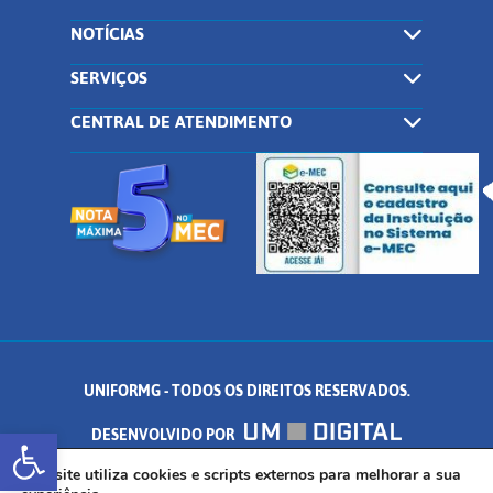
NOTÍCIAS
SERVIÇOS
CENTRAL DE ATENDIMENTO
UNIFORMG - TODOS OS DIREITOS RESERVADOS.
Abrir a barra de ferramentas
DESENVOLVIDO POR
Este site utiliza cookies e scripts externos para melhorar a sua
AV. DR. ARNALDO DE SENNA, 328 - PALMEIRAS, FORMIGA/MG - CEP: