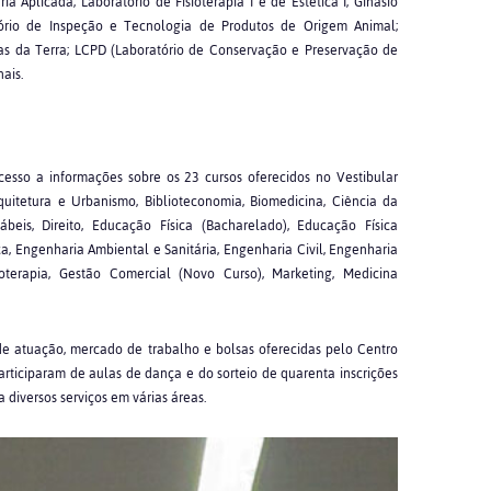
 Aplicada; Laboratório de Fisioterapia I e de Estética I; Ginásio
tório de Inspeção e Tecnologia de Produtos de Origem Animal;
ias da Terra; LCPD (Laboratório de Conservação e Preservação de
ais.
cesso a informações sobre os 23 cursos oferecidos no Vestibular
uitetura e Urbanismo, Biblioteconomia, Biomedicina, Ciência da
ábeis, Direito, Educação Física (Bacharelado), Educação Física
, Engenharia Ambiental e Sanitária, Engenharia Civil, Engenharia
ioterapia, Gestão Comercial (Novo Curso), Marketing, Medicina
de atuação, mercado de trabalho e bolsas oferecidas pelo Centro
articiparam de aulas de dança e do sorteio de quarenta inscrições
 diversos serviços em várias áreas.