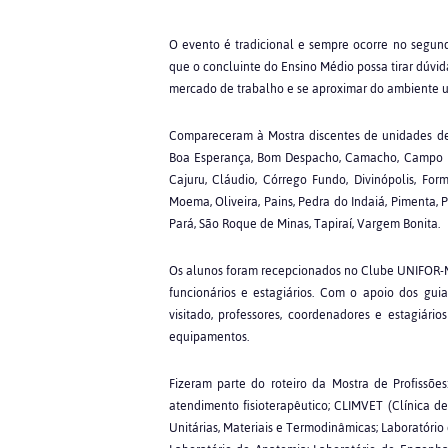
O evento é tradicional e sempre ocorre no segu
que o concluinte do Ensino Médio possa tirar dúvid
mercado de trabalho e se aproximar do ambiente un
Compareceram à Mostra discentes de unidades de e
Boa Esperança, Bom Despacho, Camacho, Campo Be
Cajuru, Cláudio, Córrego Fundo, Divinópolis, Form
Moema, Oliveira, Pains, Pedra do Indaiá, Pimenta, 
Pará, São Roque de Minas, Tapiraí, Vargem Boni
Os alunos foram recepcionados no Clube UNIFOR-MG
funcionários e estagiários. Com o apoio dos guia
visitado, professores, coordenadores e estagiário
equipamentos.
Fizeram parte do roteiro da Mostra de Profissõ
atendimento fisioterapêutico; CLIMVET (Clínica 
Unitárias, Materiais e Termodinâmicas; Laboratório 