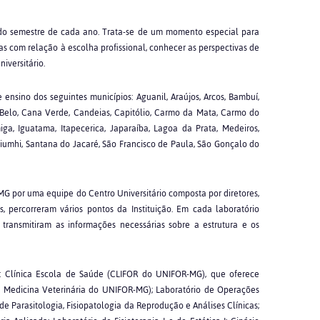
ndo semestre de cada ano. Trata-se de um momento especial para
as com relação à escolha profissional, conhecer as perspectivas de
iversitário.
nsino dos seguintes municípios: Aguanil, Araújos, Arcos, Bambuí,
lo, Cana Verde, Candeias, Capitólio, Carmo da Mata, Carmo do
iga, Iguatama, Itapecerica, Japaraíba, Lagoa da Prata, Medeiros,
Piumhi, Santana do Jacaré, São Francisco de Paula, São Gonçalo do
ta.
 por uma equipe do Centro Universitário composta por diretores,
s, percorreram vários pontos da Instituição. Em cada laboratório
s transmitiram as informações necessárias sobre a estrutura e os
es: Clínica Escola de Saúde (CLIFOR do UNIFOR-MG), que oferece
de Medicina Veterinária do UNIFOR-MG); Laboratório de Operações
de Parasitologia, Fisiopatologia da Reprodução e Análises Clínicas;