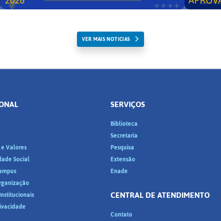
2026
APROV
VER MAIS NOTICIAS
IONAL
SERVIÇOS
Biblioteca
a
Secretaria
 e Valores
Pesquisa
dade Social
Extensão
ampus
Enade
Organização
CENTRAL DE ATENDIMENTO
nstitucionais
rivacidade
Contato