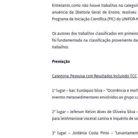
Entretanto, como não houve trabalhos na categori
anuência da Diretoria Geral de Ensino, resolveu
Programa de Iniciação Científica (PIC) do UNIFOR
Os autores dos trabalhos classificados em primei
foi fundamentada na classificação proveniente d
trabalhos.
Premiação
Categoria: Pesquisa com Resultados Incluindo TCC
1º lugar – Isac Eustáquio Silva – “Ocorrência e mo
eventos metassedimentares envolvidos ao grupo ca
2º lugar – Jeferson Kelvin Alves de Oliveira Silv
para leishmaniose visceral canina e inquérito de 
3º lugar – Jordânia Costa Pinto – “Levantament