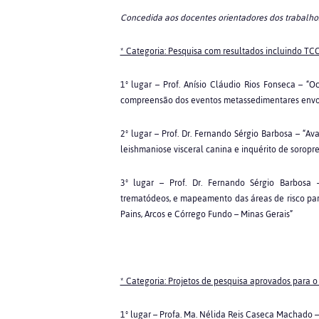
Concedida aos docentes orientadores dos trabalhos
* Categoria: Pesquisa com resultados incluindo TC
1º lugar –
Prof. Anísio Cláudio Rios Fonseca – “O
compreensão dos eventos metassedimentares envol
2º lugar – Prof. Dr. Fernando Sérgio Barbosa – “A
leishmaniose visceral canina e inquérito de sorop
3º lugar – Prof. Dr. Fernando Sérgio Barbosa 
trematódeos, e mapeamento das áreas de risco pa
Pains, Arcos e Córrego Fundo – Minas Gerais”
* Categoria: Projetos de pesquisa aprovados para 
1º lugar –
Profa. Ma. Nélida Reis Caseca Machado – “