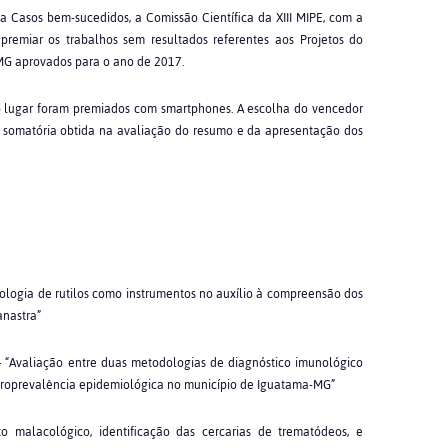
a Casos bem-sucedidos, a Comissão Científica da XIII MIPE, com a
 premiar os trabalhos sem resultados referentes aos Projetos do
-MG aprovados para o ano de 2017.
ro lugar foram premiados com smartphones. A escolha do vencedor
a somatória obtida na avaliação do resumo e da apresentação dos
rfologia de rutilos como instrumentos no auxílio à compreensão dos
nastra”
a – “Avaliação entre duas metodologias de diagnóstico imunológico
soroprevalência epidemiológica no município de Iguatama-MG”
o malacológico, identificação das cercarias de trematódeos, e