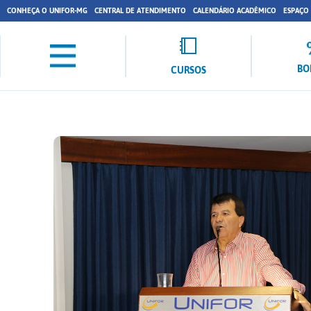
CONHEÇA O UNIFOR-MG
CENTRAL DE ATENDIMENTO
CALENDÁRIO ACADÊMICO
ESPAÇO
BO
CURSOS