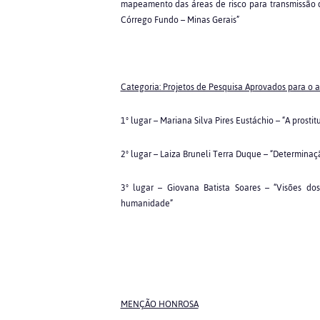
mapeamento das áreas de risco para transmissão
Córrego Fundo – Minas Gerais”
Categoria: Projetos de Pesquisa Aprovados para o 
1º lugar – Mariana Silva Pires Eustáchio – “A prostit
2º lugar – Laiza Bruneli Terra Duque – “Determina
3º lugar – Giovana Batista Soares – “Visões do
humanidade”
MENÇÃO HONROSA