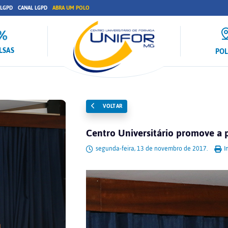
 LGPD
CANAL LGPD
ABRA UM POLO
LSAS
PO
VOLTAR
Centro Universitário promove a 
segunda-feira, 13 de novembro de 2017.
I