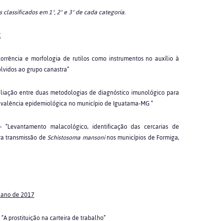
 classificados em 1
º, 2
º e 3
º
de cada categoria.
C
corrência e morfologia de rutilos como instrumentos no auxílio à
vidos ao grupo canastra”
valiação entre duas metodologias de diagnóstico imunológico para
revalência epidemiológica no município de Iguatama-MG “
– “Levantamento malacológico, identificação das cercarias de
ra transmissão de
Schistosoma mansoni
nos municípios de Formiga,
o ano de 2017
A prostituição na carteira de trabalho”