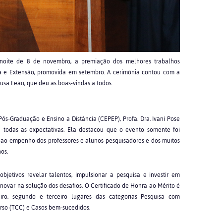
a noite de 8 de novembro, a premiação dos melhores trabalhos
sa e Extensão, promovida em setembro. A cerimônia contou com a
ousa Leão, que deu as boas-vindas a todos.
ós-Graduação e Ensino a Distância (CEPEP), Profa. Dra. Ivani Pose
u todas as expectativas. Ela destacou que o evento somente foi
a, ao empenho dos professores e alunos pesquisadores e dos muitos
os.
etivos revelar talentos, impulsionar a pesquisa e investir em
ovar na solução dos desafios. O Certificado de Honra ao Mérito é
eiro, segundo e terceiro lugares das categorias Pesquisa com
rso (TCC) e Casos bem-sucedidos.