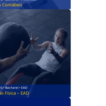
s Contábeis
G • Bacharel • EAD
o Física – EAD