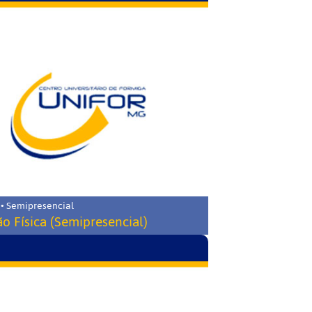
 • Semipresencial
o Física (Semipresencial)