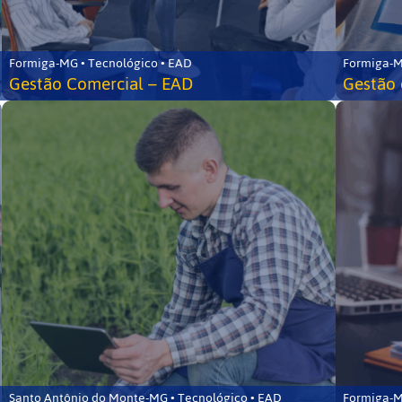
Formiga-MG • Tecnológico • EAD
Formiga-M
Gestão Comercial – EAD
Gestão 
Santo Antônio do Monte-MG • Tecnológico • EAD
Formiga-M