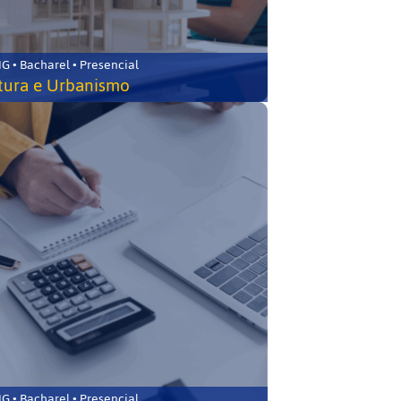
 • Bacharel • Presencial
tura e Urbanismo
 • Bacharel • Presencial