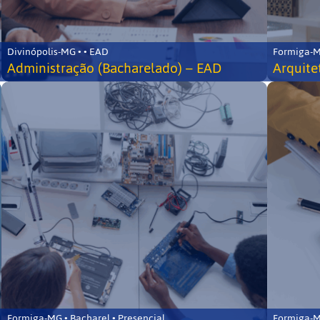
Divinópolis-MG • • EAD
Formiga-MG
Administração (Bacharelado) – EAD
Arquite
Formiga-MG • Bacharel • Presencial
Formiga-MG