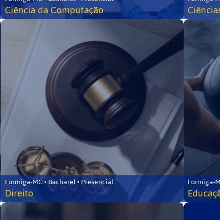
Ciência da Computação
Ciência
Formiga-MG • Bacharel • Presencial
Formiga-M
Direito
Educaçã