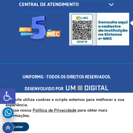
CENTRAL DE ATENDIMENTO
UNIFORMG - TODOS OS DIREITOS RESERVADOS.
Abrir a barra de ferramentas
DESENVOLVIDO POR
AV. DR. ARNALDO DE SENNA, 328 - PALMEIRAS, FORMIGA/MG - CEP:
Este site utiliza cookies e scripts externos para melhorar a sua
experiência.
Acesse nossa
Política de Privacidade
para obter mais
35.574.530
informações.
Aceitar