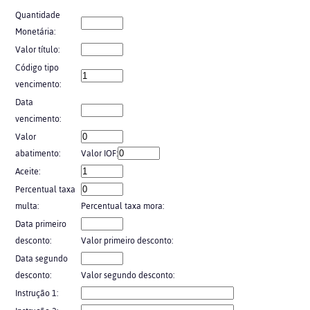
Quantidade
Monetária:
Valor título:
Código tipo
vencimento:
Data
vencimento:
Valor
abatimento:
Valor IOF:
Aceite:
Percentual taxa
multa:
Percentual taxa mora:
Data primeiro
desconto:
Valor primeiro desconto:
Data segundo
desconto:
Valor segundo desconto:
Instrução 1: