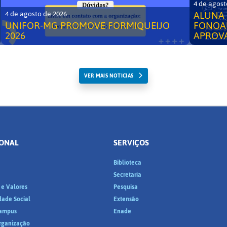
4 de agost
ALUNA 
4 de agosto de 2026
UNIFOR-MG PROMOVE FORMIQUEIJO
FONOA
2026
APROV
VER MAIS NOTICIAS
IONAL
SERVIÇOS
Biblioteca
a
Secretaria
 e Valores
Pesquisa
dade Social
Extensão
ampus
Enade
Organização