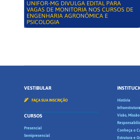
UNIFOR-MG DIVULGA EDITAL PARA
VAGAS DE MONITORIA NOS CURSOS DE
ENGENHARIA AGRONÔMICA E
PSICOLOGIA
VESTIBULAR
INSTITUC
FAÇA SUA INSCRIÇÃO
História
Infraestrutur
CURSOS
Visão, Missão
Responsabili
Presencial
Conheça o C
Semipresencial
Estrutura e 