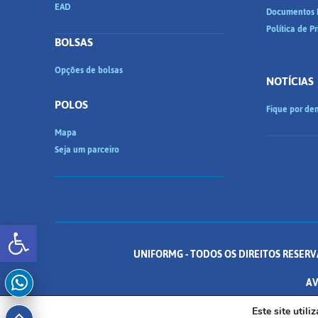
EAD
Documentos I
Política de P
BOLSAS
Opções de bolsas
NOTÍCIAS
POLOS
Fique por den
Mapa
Seja um parceiro
Abrir a barra de ferramentas
UNIFORMG - TODOS OS DIREITOS RESERV
AV
Este site util