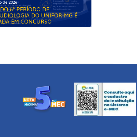
o de 2026
DO 6° PERÍODO DE
UDIOLOGIA DO UNIFOR-MG É
ADA EM CONCURSO