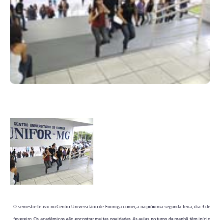
O semestre letivo no Centro Universitário de Formiga começa na próxima segunda-feira, dia 3 de
fevereiro. Os acadêmicos vão encontrar muitas novidades. As aulas no turno da manhã têm início