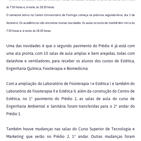
às 7:50 horas e, à noite, às 18:30 horas.
O semestre letivo no Centro Universitário de Formiga começa na próxima segunda-feira, dia 3 de
fevereiro. Os acadêmicos vão encontrar muitas novidades.
As aulas no turno da manhã têm início às
7:50 horas e, à noite, às 18:30 horas.
Uma das novidades é que o segundo pavimento do Prédio 4 já está com
uma ala pronta, com 10 salas de aula amplas e bem arejadas, todas com
datashow e ventiladores, para receber os alunos dos cursos de Estética,
Engenharia Química, Fisioterapia e Biomedicina.
Com a ampliação do Laboratório de Fisioterapia I e Estética I e também do
Laboratório de Fisioterapia II e Estética II, além da construção do Centro de
Estética, no 1º pavimento do Prédio 1, as salas de aula do curso de
Engenharia Ambiental e Sanitária foram transferidas para o 2º andar do
Prédio 1.
Também houve mudanças nas salas do Curso Superior de Tecnologia e
Marketing que serão no Prédio 2, 1º andar. Outras mudanças foram