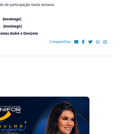
ado de participação nesta semana.
{mosimage}
{mosimage}
ristas André e Donizete
Compartilhar