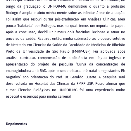
receio que minha carreira fosse limitada a ministrar aulas. No entanto, ao
longo da graduação, o UNIFOR-MG demonstrou o quanto a profissão
Biólogo é ampla e abriu minha mente sobre as infinitas áreas de atuação.
Foi assim que resolvi cursar pós-graduação em Análises Clínicas, área
pouco ‘habitada’ por Biólogos, mas na qual temos um importante papel.
Após a conclusão, decidi unir meus dois fascínios: lecionar e atuar no
universo da saúde. Realizei, então, minha submissão ao processo seletivo
de Mestrado em Ciências da Saúde da Faculdade de Medicina de Ribeirão
Preto da Universidade de São Paulo (FMRP-USP). Fui aprovada após
análise curricular, comprovação de proficiência em língua inglesa e
apresentação do projeto de pesquisa ‘Curva da concentração de
imunoglobulina anti-RhD, após imunoprofilaxia pré-natal em gestantes Rh
negativo’, sob orientação do Prof. Dr. Geraldo Duarte. A pesquisa será
desenvolvida no Hospital das Clínicas da FMRP-USP. Posso afirmar que
cursar Ciências Biológicas no UNIFOR-MG foi uma experiência muito
especial e essencial para minha carreira!
Depoimentos