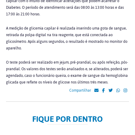
capilar com o intuito de identificar alterações que podem acarretar o
Diabetes. O período de atendimento será das 08:00 às 13:00 horas e das
17:00 às 21:00 horas.
A medição de glicemia capilar é realizada inserindo uma gota de sangue,
retirada da polpa digital na tira reagente, que está conectada ao
glicosímetro. Após alguns segundos, o resultado é mostrado no monitor do
aparelho.
O teste poderá ser realizado em jejum, pré-prandial, ou após refeição, pós-
prandial. Os valores dos testes serão analisados e, se alterados, poderá ser
agendado, caso o funcionário queira, o exame de sangue da hemoglobina
glicada que reflete os níveis de glicose nos últimos três meses.
Compartilhar
FIQUE POR DENTRO