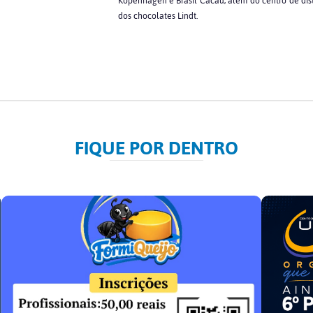
Kopenhagen e Brasil Cacau, além do centro de dis
dos chocolates Lindt.
FIQUE POR DENTRO