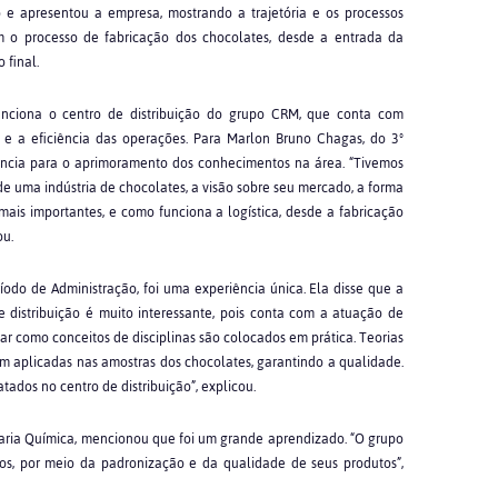
e apresentou a empresa, mostrando a trajetória e os processos
am o processo de fabricação dos chocolates, desde a entrada da
 final.
iona o centro de distribuição do grupo CRM, que conta com
 e a eficiência das operações. Para Marlon Bruno Chagas, do 3º
tância para o aprimoramento dos conhecimentos na área. “Tivemos
uma indústria de chocolates, a visão sobre seu mercado, a forma
ais importantes, e como funciona a logística, desde a fabricação
ou.
íodo de Administração, foi uma experiência única. Ela disse que a
e distribuição é muito interessante, pois conta com a atuação de
var como conceitos de disciplinas são colocados em prática. Teorias
am aplicadas nas amostras dos chocolates, garantindo a qualidade.
ados no centro de distribuição”, explicou.
aria Química, mencionou que foi um grande aprendizado. “O grupo
vos, por meio da padronização e da qualidade de seus produtos”,