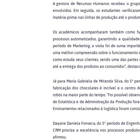
A gestora de Recursos Humanos recebeu o grupo 
envolvidos. Em seguida, os estudantes verificar
matéria-prima nas linhas de produção até o produto
Os acadêmicos acompanharam também como func
processos automatizados, garantindo a qualidade
período de Marketing, a visita foi de suma impor
uma melhor compreensão sobre o funcionamento de 
como estuda seus clientes, sendo uma das partes m
até a entrega dos produtos ao consumidor”, destac
Já para Maria Gabriela de Miranda Silva, do 5º per
fabricação dos chocolates é incrível e o centro d
robôs na maior parte do tempo. “Foi possível obser
de Estatística e de Administração da Produção for
Ensinamentos relacionados à logística foram constat
Dayane Daniela Fonseca, do 5º período de Engenh
CRM prioriza a excelência nos processos produti
afirmou.