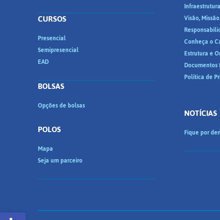
Infraestrutur
CURSOS
Visão, Missão
Responsabili
Presencial
Conheça o C
Semipresencial
Estrutura e 
EAD
Documentos I
Política de P
BOLSAS
Opções de bolsas
NOTÍCIAS
POLOS
Fique por den
Mapa
Seja um parceiro
Abrir a barra de ferramentas