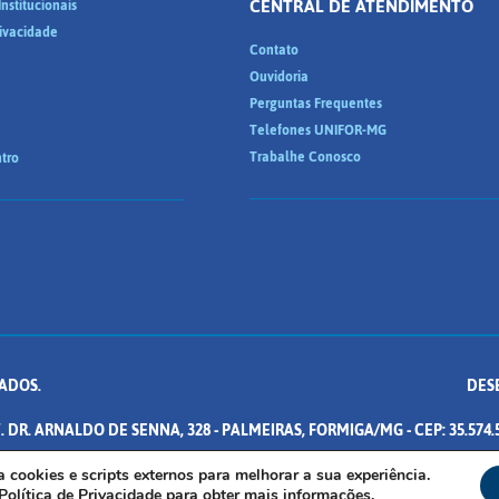
CENTRAL DE ATENDIMENTO
nstitucionais
rivacidade
Contato
Ouvidoria
Perguntas Frequentes
Telefones UNIFOR-MG
Trabalhe Conosco
tro
ADOS.
DES
. DR. ARNALDO DE SENNA, 328 - PALMEIRAS, FORMIGA/MG - CEP: 35.574.
iza cookies e scripts externos para melhorar a sua experiência.
Política de Privacidade
para obter mais informações.