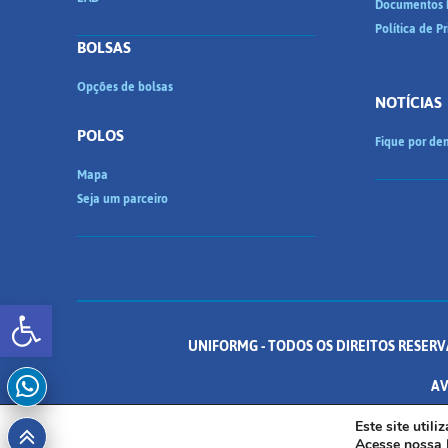
Documentos I
Política de P
BOLSAS
Opções de bolsas
NOTÍCIAS
POLOS
Fique por den
Mapa
Seja um parceiro
Abrir a barra de ferramentas
UNIFORMG - TODOS OS DIREITOS RESERV
AV
Este site util
Acesse nossa