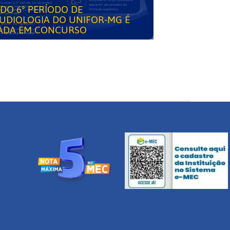
DO 6° PERÍODO DE
UDIOLOGIA DO UNIFOR-MG É
ADA EM CONCURSO