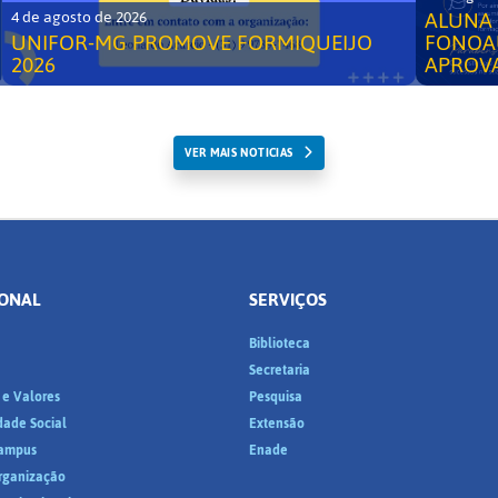
ALUNA 
4 de agosto de 2026
UNIFOR-MG PROMOVE FORMIQUEIJO
FONOA
2026
APROV
VER MAIS NOTICIAS
IONAL
SERVIÇOS
Biblioteca
a
Secretaria
 e Valores
Pesquisa
dade Social
Extensão
ampus
Enade
Organização