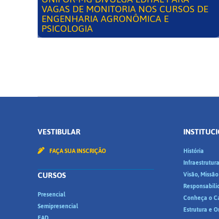
VAGAS DE MONITORIA NOS CURSOS DE
ENGENHARIA AGRONÔMICA E
PSICOLOGIA
VESTIBULAR
INSTITUC
FAÇA SUA INSCRIÇÃO
História
Infraestrutur
CURSOS
Visão, Missão
Responsabili
Presencial
Conheça o C
Semipresencial
Estrutura e 
EAD