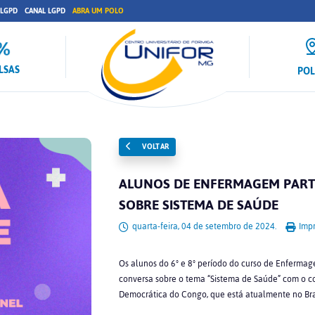
 LGPD
CANAL LGPD
ABRA UM POLO
LSAS
PO
VOLTAR
ALUNOS DE ENFERMAGEM PART
SOBRE SISTEMA DE SAÚDE
quarta-feira, 04 de setembro de 2024.
Impr
Os alunos do 6º e 8º período do curso de Enfermag
conversa sobre o tema “Sistema de Saúde” com o c
Democrática do Congo, que está atualmente no Bras