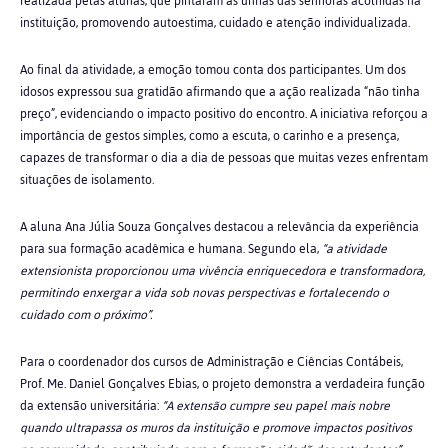
realizada pelas alunas, que pintaram as unhas das senhoras acolhidas na
instituição, promovendo autoestima, cuidado e atenção individualizada.
Ao final da atividade, a emoção tomou conta dos participantes. Um dos
idosos expressou sua gratidão afirmando que a ação realizada “não tinha
preço”, evidenciando o impacto positivo do encontro. A iniciativa reforçou a
importância de gestos simples, como a escuta, o carinho e a presença,
capazes de transformar o dia a dia de pessoas que muitas vezes enfrentam
situações de isolamento.
A aluna Ana Júlia Souza Gonçalves destacou a relevância da experiência
para sua formação acadêmica e humana. Segundo ela,
“a atividade
extensionista proporcionou uma vivência enriquecedora e transformadora,
permitindo enxergar a vida sob novas perspectivas e fortalecendo o
cuidado com o próximo”.
Para o coordenador dos cursos de Administração e Ciências Contábeis,
Prof. Me. Daniel Gonçalves Ebias, o projeto demonstra a verdadeira função
da extensão universitária:
“A extensão cumpre seu papel mais nobre
quando ultrapassa os muros da instituição e promove impactos positivos