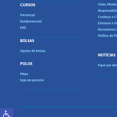
CURSOS
Visão, Missão
Responsabili
Presencial
Conheça o C
Semipresencial
Estrutura e 
EAD
Documentos I
Política de P
BOLSAS
Opções de bolsas
NOTÍCIAS
POLOS
Fique por den
Mapa
Seja um parceiro
Abrir a barra de ferramentas