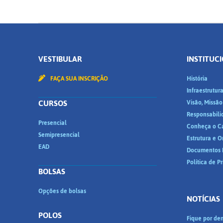
VESTIBULAR
INSTITUC
FAÇA SUA INSCRIÇÃO
História
Infraestrutur
CURSOS
Visão, Missão
Responsabili
Presencial
Conheça o C
Semipresencial
Estrutura e 
EAD
Documentos I
Política de P
BOLSAS
Opções de bolsas
NOTÍCIAS
POLOS
Fique por den