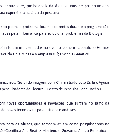
, dentre eles, profissionais da área, alunos de pós-doutorado,
ua experiência na área da pesquisa.
anscriptoma e proteoma foram recorrentes durante a programação,
adas pela informática para solucionar problemas da Biologia.
mbém foram representadas no evento, como o Laboratório Hermes
 Oswaldo Cruz Minas e a empresa suíça Sophia Genetics.
inicursos: “Gerando imagens com R”, ministrado pelo Dr. Eric Aguiar
 pesquisadores da Fiocruz – Centro de Pesquisa Renê Rachou.
obrir novas oportunidades e inovações que surgem no ramo da
de novas tecnologias para estudos e análises.
vista para as alunas, que também atuam como pesquisadoras no
ão Científica Ana Beatriz Monteiro e Giovanna Angeli Belo atuam