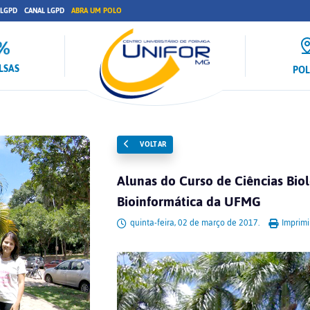
 LGPD
CANAL LGPD
ABRA UM POLO
LSAS
PO
VOLTAR
Alunas do Curso de Ciências Bio
Bioinformática da UFMG
quinta-feira, 02 de março de 2017.
Imprimi