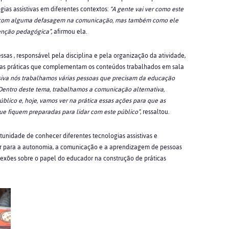
ias assistivas em diferentes contextos:
“A gente vai ver como este
s com alguma defasagem na comunicação, mas também como ele
venção pedagógica”
, afirmou ela.
essas
, responsável pela disciplina e pela organização da atividade,
cias práticas que complementam os conteúdos trabalhados em sala
usiva nós trabalhamos várias pessoas que precisam da educação
 Dentro deste tema, trabalhamos a comunicação alternativa,
público e, hoje, vamos ver na prática essas ações para que as
ue fiquem preparadas para lidar com este público”
, ressaltou.
rtunidade de conhecer diferentes tecnologias assistivas e
r para a autonomia, a comunicação e a aprendizagem de pessoas
exões sobre o papel do educador na construção de práticas