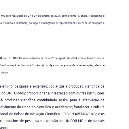
-MG será realizada de 27 a 29 de agosto de 2014, com o tema “Ciência, Tecnologia e
o e Ensino a Distância) divulga o cronograma de apresentações, além de orientações e
o)
do UNIFOR-MG será realizada de 27 a 29 de agosto de 2014, com o tema “Ciência,
 Pós-Graduação e Ensino a Distância) divulga o cronograma de apresentações, além de
 pôster.
ensino, pesquisa e extensão; socializar a produção científica de
do UNIFOR-MG; proporcionar a integração com outras instituições
o à produção científica contribuindo, assim, para a efetivação da
olvimento do trabalho científico e acadêmico; fortalecer a cultura
cional de Bolsas de Iniciação Científica – PIBIC/FAPEMIG/CNPq e os
os trabalhos de pesquisa e extensão do UNIFOR-MG e de demais
vento.