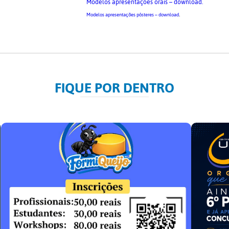
Modelos apresentações orais – download.
.
Modelos apresentações pôsteres – download
FIQUE POR DENTRO