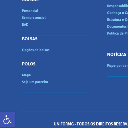
Responsabili
Presencial
Conheça o C
Semipresencial
Estrutura e 
EAD
Documentos I
Política de P
BOLSAS
Opções de bolsas
NOTÍCIAS
POLOS
Fique por den
Mapa
Seja um parceiro
Abrir a barra de ferramentas
UNIFORMG - TODOS OS DIREITOS RESERV