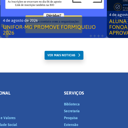
4 de agost
ALUNA 
4 de agosto de 2026
UNIFOR-MG PROMOVE FORMIQUEIJO
FONOA
2026
APROV
VER MAIS NOTICIAS
IONAL
SERVIÇOS
Biblioteca
a
Secretaria
 e Valores
Pesquisa
dade Social
Extensão