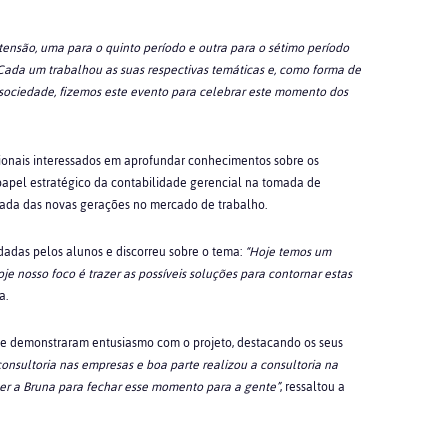
tensão, uma para o quinto período e outra para o sétimo período
 Cada um trabalhou as suas respectivas temáticas e, como forma de
a sociedade, fizemos este evento para celebrar este momento dos
ssionais interessados em aprofundar conhecimentos sobre os
apel estratégico da contabilidade gerencial na tomada de
rada das novas gerações no mercado de trabalho.
adas pelos alunos e discorreu sobre o tema:
“Hoje temos um
je nosso foco é trazer as possíveis soluções para contornar estas
la.
e e demonstraram entusiasmo com o projeto, destacando os seus
consultoria nas empresas e boa parte realizou a consultoria na
er a Bruna para fechar esse momento para a gente”
, ressaltou a