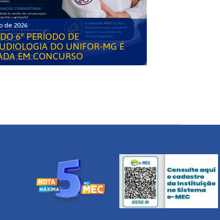
o de 2026
DO 6° PERÍODO DE
UDIOLOGIA DO UNIFOR-MG É
ADA EM CONCURSO