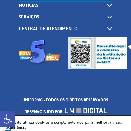
NOTÍCIAS
SERVIÇOS
CENTRAL DE ATENDIMENTO
UNIFORMG - TODOS OS DIREITOS RESERVADOS.
Abrir a barra de ferramentas
DESENVOLVIDO POR
AV. DR. ARNALDO DE SENNA, 328 - PALMEIRAS, FORMIGA/MG - CEP:
Este site utiliza cookies e scripts externos para melhorar a sua
experiência.