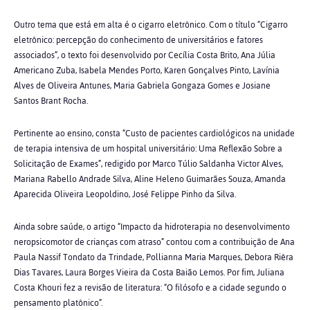
Outro tema que está em alta é o cigarro eletrônico. Com o título “Cigarro
eletrônico: percepção do conhecimento de universitários e fatores
associados”, o texto foi desenvolvido por Cecília Costa Brito, Ana Júlia
Americano Zuba, Isabela Mendes Porto, Karen Gonçalves Pinto, Lavínia
Alves de Oliveira Antunes, Maria Gabriela Gongaza Gomes e Josiane
Santos Brant Rocha.
Pertinente ao ensino, consta “Custo de pacientes cardiológicos na unidade
de terapia intensiva de um hospital universitário: Uma Reflexão Sobre a
Solicitação de Exames”, redigido por Marco Túlio Saldanha Victor Alves,
Mariana Rabello Andrade Silva, Aline Heleno Guimarães Souza, Amanda
Aparecida Oliveira Leopoldino, José Felippe Pinho da Silva.
Ainda sobre saúde, o artigo “Impacto da hidroterapia no desenvolvimento
neropsicomotor de crianças com atraso” contou com a contribuição de Ana
Paula Nassif Tondato da Trindade, Pollianna Maria Marques, Debora Riêra
Dias Tavares, Laura Borges Vieira da Costa Baião Lemos. Por fim, Juliana
Costa Khouri fez a revisão de literatura: “O filósofo e a cidade segundo o
pensamento platônico”.