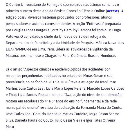
O Centro Universitário de Formiga disponibilizou nas últimas semanas o
primeiro número deste ano da Revista Conexão Ciência Online (
acesse
) . A
edição possui diversos materiais produzidos por professores, alunos,
pesquisadores e autores correspondentes. A seção “Entrevista” preparada
por Douglas Lopes Borges e Lorrainy Caroliny Campos foi com o Dr. Hugo
Valdivia. O convidado é chefe da Unidade de Epidemiologia do
Departamento de Parasitologia da Unidade de Pesquisa Médica Naval dos
EUA (NAMRU-6) em Lima, Peru. Lidera as atividades de vigilância da
Malária, Leishmaniose e Chagas no Peru, Colômbia, Brasil e Honduras.
Já o artigo “Aspectos clínicos e epidemiológicos dos acidentes por
serpentes peçonhentas notificados no estado de Minas Gerais e sua
prevalência no período de 2015 a 2020” teve a atuação da Ivani Pose
Martins, José Carlos Leal, Lívia Maria Lopes Pereira, Marcelo Lopes Cardoso
e Thais Ligia Santos. Enquanto que a “Avaliação do nível de coordenação
motora em escolares do 4° e 5° anos do ensino fundamental e da rede
municipal de ensino” resultou da dedicação da Fernanda Maria do Couto,
José Carlos Leal, Geraldo Henrique Matias Cordeiro, Jorge Edson Santos
Silva, Daniela Paula do Couto, Túlio César Vieira e Igor Tales Oliveira
Melo.