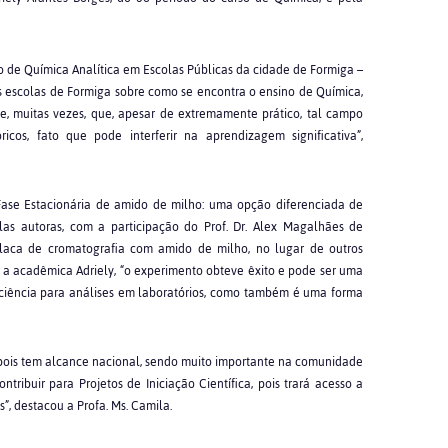
o de Química Analítica em Escolas Públicas da cidade de Formiga –
s escolas de Formiga sobre como se encontra o ensino de Química,
se, muitas vezes, que, apesar de extremamente prático, tal campo
s, fato que pode interferir na aprendizagem significativa”,
Fase Estacionária de amido de milho: uma opção diferenciada de
las autoras, com a participação do Prof. Dr. Alex Magalhães de
aca de cromatografia com amido de milho, no lugar de outros
m a acadêmica Adriely, “o experimento obteve êxito e pode ser uma
ficiência para análises em laboratórios, como também é uma forma
 pois tem alcance nacional, sendo muito importante na comunidade
ibuir para Projetos de Iniciação Científica, pois trará acesso a
, destacou a Profa. Ms. Camila.