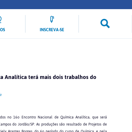
LOS
INSCREVA-SE
 Analítica terá mais dois trabalhos do
r
dos no 16o Encontro Nacional de Química Analítica, que será
Campos do Jordão/SP. As produções são resultado de Projetos de
driely Arantes Borges, do 6o período do curso de Química, e pela