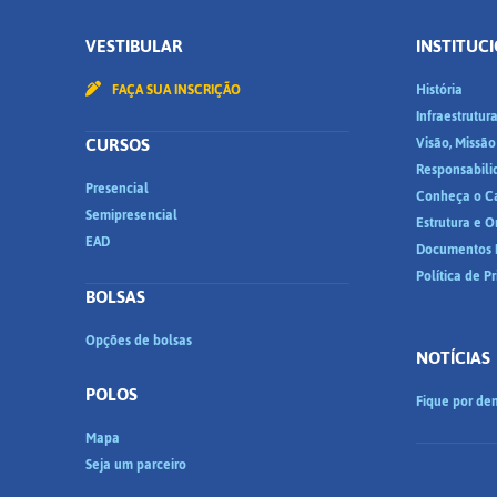
VESTIBULAR
INSTITUC
FAÇA SUA INSCRIÇÃO
História
Infraestrutur
CURSOS
Visão, Missão
Responsabili
Presencial
Conheça o C
Semipresencial
Estrutura e 
EAD
Documentos I
Política de P
BOLSAS
Opções de bolsas
NOTÍCIAS
POLOS
Fique por den
Mapa
Seja um parceiro